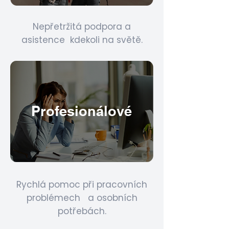
Nepřetržitá podpora a
asistence kdekoli na světě.
Profesionálové
Rychlá pomoc při pracovních
problémech a osobních
potřebách.