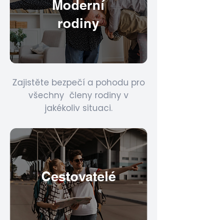
algorithms.
Moderní
rodiny
Zajistěte bezpečí a pohodu pro
všechny členy rodiny v
jakékoliv situaci.
Cestovatelé