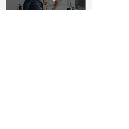
Umožněte svým
zaměstnancům využívat
profesionální podporu v
každodenním životě i při práci.
Proč zvolit Digitální
Asistenční kartu?