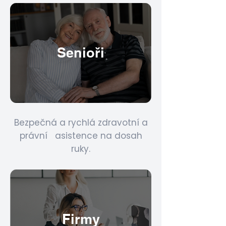
Senioři
Bezpečná a rychlá zdravotní a
právní asistence na dosah
ruky.
Firmy