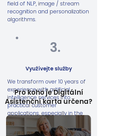
field of NLP, image / stream
recognition and personalization
algorithms.
3.
Využívejte služby
We transform over 10 years of
experience with artificial
Pro koho je Digitální
intelligence services into
Asistenční karta určena?
practical customer
applications, especially in the
field of NLP, image / stream
recognition and personalization