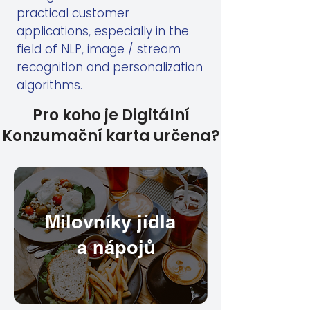
practical customer
applications, especially in the
field of NLP, image / stream
recognition and personalization
algorithms.
Pro koho je Digitální
Konzumační karta určena?
Milovníky jídla
a nápojů