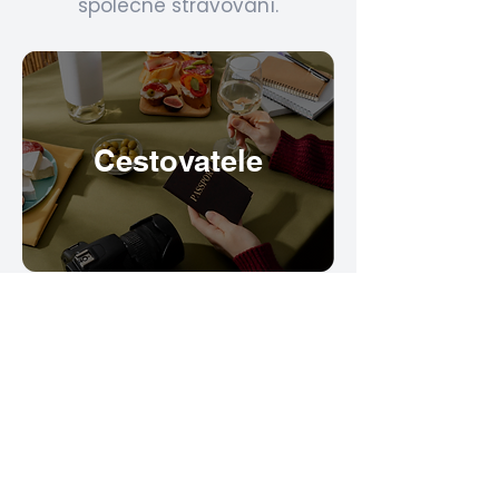
společné stravování.
Cestovatele
Mějte své konzumační kredity
vždy po ruce, ať jste kdekoli.
Firmy