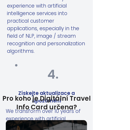
experience with artificial
intelligence services into
practical customer
applications, especially in the
field of NLP, image / stream
recognition and personalization
algorithms.
4.
Získejte aktualizace a
Pro koho je Digitální Travel
upozornění
Info Card určena?
We transform over 10 years of
experience with artificial
intelligence services into