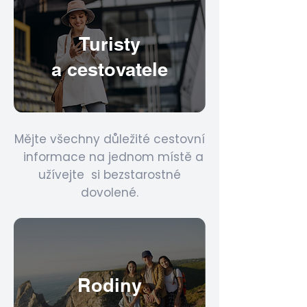
practical customer applications,
especially in the field of NLP,
Turisty
image / stream recognition and
personalization algorithms.
a cestovatele
Mějte všechny důležité cestovní
informace na jednom místě a
užívejte si bezstarostné
dovolené.
Rodiny