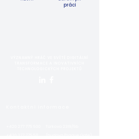
práci
VÝZNAMNÝ HRÁČ VE SVĚTĚ DIGITÁLNÍ
TRANSFORMACE A INOVATIVNÍCH
TECHNOLOGICKÝCH PROJEKTŮ
Kontaktní informace
+420 277 775 500
Türkova 2319/5b
+420 277 775 511
(budova Prague Gate)