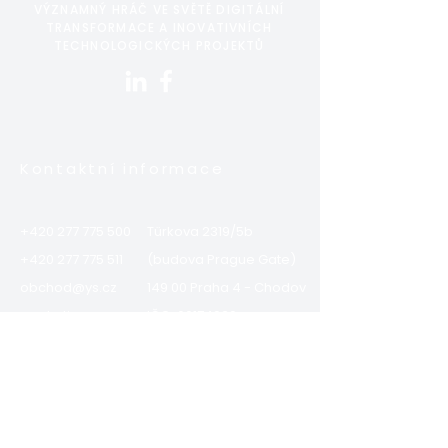
VÝZNAMNÝ HRÁČ VE SVĚTĚ DIGITÁLNÍ
TRANSFORMACE A INOVATIVNÍCH
TECHNOLOGICKÝCH PROJEKTŮ
Kontaktní informace
+420 277 775 500
Türkova 2319/5b
+420 277 775 511
(budova Prague Gate)
obchod@ys.cz
149 00 Praha 4 - Chodov
marketing@ys.cz
IČO:
00174939
DIČ: CZ00174939
Stránky webu
Integrovaná politika