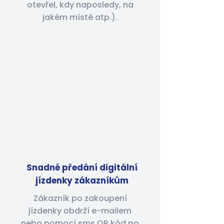
otevřel, kdy naposledy, na
jakém místě atp.).
Snadné předání digitální
jízdenky zákazníkům
Zákazník po zakoupení
jízdenky obdrží e-mailem
nebo pomocí sms QR kód po