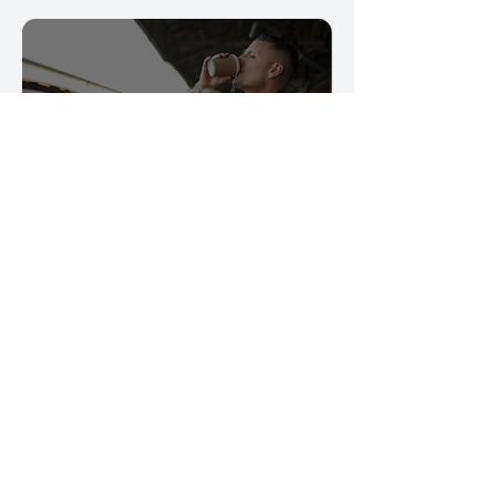
Rodiny
Zjednodušte si cestování s
dětmi a udržte všechny
jízdenky a boarding passy na
jednom místě.