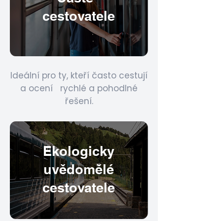
cestovatele
Ideální pro ty, kteří často cestují
a ocení rychlé a pohodlné
řešení.
Ekologicky
uvědomělé
cestovatele