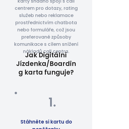
karty snadno spojí s call
centrem pro dotazy, rating
služeb nebo reklamace
prostřednictvím chatbota
nebo formuláře, což jsou
preferované způsoby
komunikace s cílem snížení
nákladů call centra.
Jak Digitální
Jízdenka/Boardin
g karta funguje?
1.
Stáhněte si kartu do