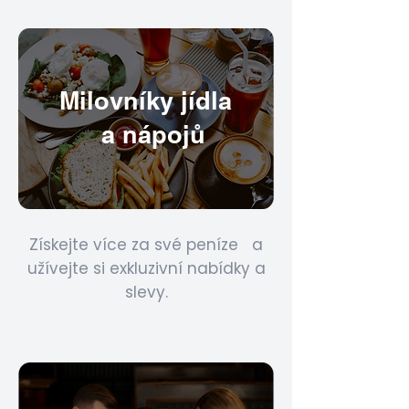
Milovníky jídla
a nápojů
Získejte více za své peníze a
užívejte si exkluzivní nabídky a
slevy.