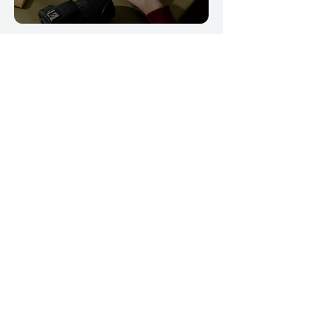
Mějte své konzumační kredity
vždy po ruce, ať jste kdekoli.
Firmy
a korporace
Nabídněte svým
zaměstnancům a obchodním
partnerům moderní způsob, jak