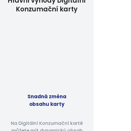
Hlavní výhody Digitální
Konzumační karty
Snadná změna
obsahu karty
Na Digitální Konzumační kartě
můžete mít dynamický obsah