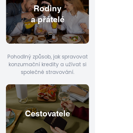
Rodiny
a přátelé
Pohodlný způsob, jak spravovat
konzumační kredity a užívat si
společné stravování.
Cestovatele